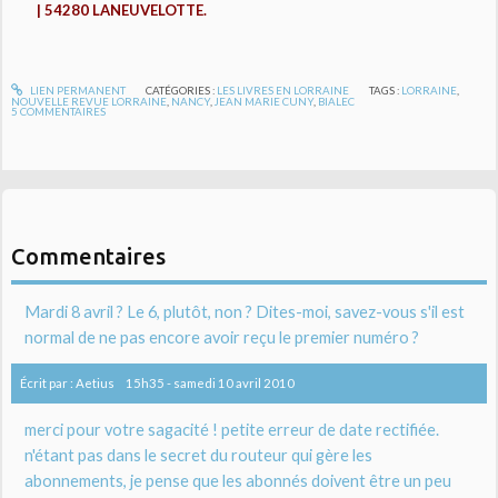
| 54280 LANEUVELOTTE.
LIEN PERMANENT
CATÉGORIES :
LES LIVRES EN LORRAINE
TAGS :
LORRAINE
,
NOUVELLE REVUE LORRAINE
,
NANCY
,
JEAN MARIE CUNY
,
BIALEC
5
COMMENTAIRES
Commentaires
Mardi 8 avril ? Le 6, plutôt, non ? Dites-moi, savez-vous s'il est
normal de ne pas encore avoir reçu le premier numéro ?
Écrit par :
Aetius
15h35
-
samedi 10
avril 2010
merci pour votre sagacité ! petite erreur de date rectifiée.
n'étant pas dans le secret du routeur qui gère les
abonnements, je pense que les abonnés doivent être un peu