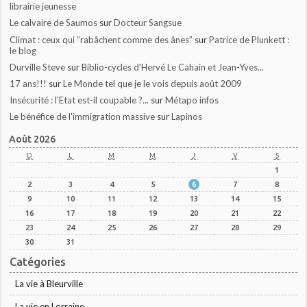
librairie jeunesse
Le calvaire de Saumos
sur
Docteur Sangsue
Climat : ceux qui ”rabâchent comme des ânes”
sur
Patrice de Plunkett :
le blog
Durville Steve
sur
Biblio-cycles d'Hervé Le Cahain et Jean-Yves...
17 ans!!!
sur
Le Monde tel que je le vois depuis août 2009
Insécurité : l'Etat est-il coupable ?...
sur
Métapo infos
Le bénéfice de l'immigration massive
sur
Lapinos
Août 2026
D
L
M
M
J
V
S
1
2
3
4
5
6
7
8
9
10
11
12
13
14
15
16
17
18
19
20
21
22
23
24
25
26
27
28
29
30
31
Catégories
La vie à Bleurville
La vie en Lorraine