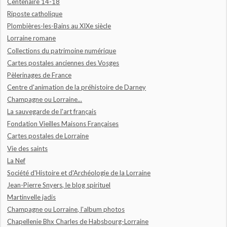
Centenaire 14-18
Riposte catholique
Plombières-les-Bains au XIXe siècle
Lorraine romane
Collections du patrimoine numérique
Cartes postales anciennes des Vosges
Pèlerinages de France
Centre d'animation de la préhistoire de Darney
Champagne ou Lorraine...
La sauvegarde de l'art français
Fondation Vieilles Maisons Françaises
Cartes postales de Lorraine
Vie des saints
La Nef
Société d'Histoire et d'Archéologie de la Lorraine
Jean-Pierre Snyers, le blog spirituel
Martinvelle jadis
Champagne ou Lorraine, l'album photos
Chapellenie Bhx Charles de Habsbourg-Lorraine