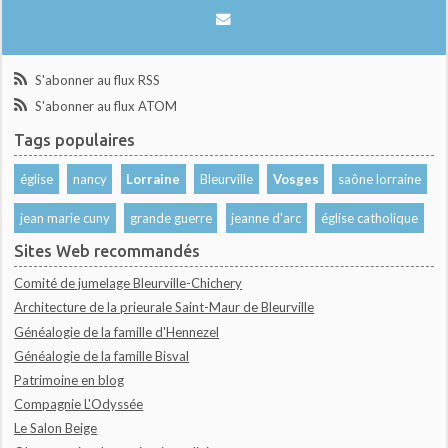
S'abonner au flux RSS
S'abonner au flux ATOM
Tags populaires
église
nancy
Lorraine
Bleurville
Vosges
saône lorraine
jean marie cuny
grande guerre
jeanne d'arc
église catholique
Sites Web recommandés
Comité de jumelage Bleurville-Chichery
Architecture de la prieurale Saint-Maur de Bleurville
Généalogie de la famille d'Hennezel
Généalogie de la famille Bisval
Patrimoine en blog
Compagnie L'Odyssée
Le Salon Beige