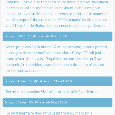
patients... la revue se remet en route avec un nouvel imprimeur,
le temps aussi de rassembler un maximum d'abonnés pour
lancer un envoi suffisant. je peux vous assurer que le numéro 1
est bien imprimé (la palette des 4000 exemplaires était bien en
vue à l'imprimerie Bialec !). donc, encore un peu de patience...
Écrit par :
H&PB
16h41
-
samedi 10
avril 2010
Merci pour vos explications ! Aucun problème, je serai patient,
je conçois bien les soucis de Jean-Marie Cuny... C'était juste
pour savoir si je devais m'inquiéter ou non. J'espère qu'il va
parvenir à rassembler assez d'amoureux de la Lorraine pour
pérenniser sa revue !
Écrit par :
Aetius
17h40
-
dimanche 11
avril 2010
Reçue cette semaine ! Merci de m'avoir aidé à patienter.
Écrit par :
Aetius
00h29
-
samedi 08
mai 2010
Ce documentaire devrait vous intéresser, chers amis