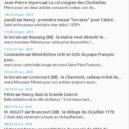
Jean-Pierre Snyers
sur
Le col vosgien des Clochettes
Merci pour ces deux articles consacrés à deux cols de...
14h16
29
janv. 2019
yseult
sur
Nancy : première messe "lorraine" pour l'abbé...
Saint et fructueux ministère cher abbé ! UDP+
11h08
22
janv. 2019
le lorrain
sur
Bussang (88) : la mairie veut démolir le...
merci monsieur Michel pour cette prise de position !...
11h21
27
déc. 2018
Constantin
sur
Bénédiction Urbi et Orbi du pape François
pour...
merci pour cette belle image de notre Saint-Père François...
13h16
29
nov. 2018
le lorrain
sur
Lironcourt (88) : le Charmont, cadeau irréel du...
merci Monsieur Michel pour vos articles toujours aussi...
12h19
31
oct. 2018
Pétin
sur
Nancy dans la Grande Guerre
Belle initiative de la ville de Nancy ! Il est important...
08h15
18
oct. 2018
M. HULOT
sur
Brancourt (88) : le déluge du 26 juillet 1770
C'était déjà sûrement la faute au réchauffement...
08h23
05
oct. 2018