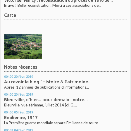
Victor
sur
Nancy : reconstitution du procès de 1816 du...
Bravo ! Belle reconstitution. Merci à ces associations de...
Carte
Notes récentes
00h00
20
févr. 2019
Au revoir le blog "Histoire & Patrimoine...
Après 12 années de publications d'informations...
00h00
20
févr. 2019
Bleurville, d'hier... pour demain : votre...
Bleurville, vue aérienne, juillet 2014 [cl. G....
00h00
05
févr. 2019
Emilienne, 1917
La Première guerre mondiale sépare Emilienne de toute...
00h03
04
févr. 2019