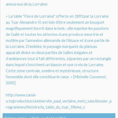
amoureux de la Lorraine:
« La table "Flore de Lorraine" offerte en 1893 par la Lorraine
au Tsar Alexandre III est loin d’être seulement un bouquet
magnifiquement inscrit dans le bois ; elle exprime les passions
de Gallé et toutes les attentes d.une province meurtrie et
mutilée par l’annexion allemande de l’Alsace et d.une partie de
la Lorraine. D’emblée, le paysage marqueté du plateau
apparaît divisé en deux parties de tailles inégales et
d’ambiances tout à fait différentes, séparées par un rectangle
dans lequel s’inscrivent un blason et une croix de Lorraine.
Cette zone centrale, sombre et mystérieuse, structure
l’ensemble dont elle constitue le cœur. » [Michelle Cussenot,
2005]
http://www.canal-
u.tv/producteurs/universite_paul_verlaine_metz_sam/dossier_p
rogrammes/histoire/la_table_du_tsar_19eme_s
Écrit par :
Aetius
19h00
-
jeudi 13
mai 2010