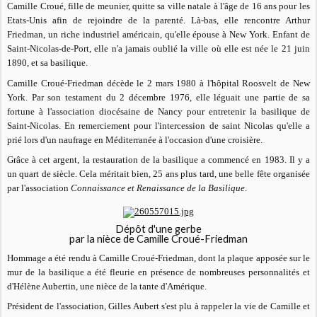
Camille Croué, fille de meunier, quitte sa ville natale à l'âge de 16 ans pour les
Etats-Unis afin de rejoindre de la parenté. Là-bas, elle rencontre Arthur
Friedman, un riche industriel américain, qu'elle épouse à New York. Enfant de
Saint-Nicolas-de-Port, elle n'a jamais oublié la ville où elle est née le 21 juin
1890, et sa basilique.
Camille Croué-Friedman décède le 2 mars 1980 à l'hôpital Roosvelt de New
York. Par son testament du 2 décembre 1976, elle léguait une partie de sa
fortune à l'association diocésaine de Nancy pour entretenir la basilique de
Saint-Nicolas. En remerciement pour l'intercession de saint Nicolas qu'elle a
prié lors d'un naufrage en Méditerranée à l'occasion d'une croisière.
Grâce à cet argent, la restauration de la basilique a commencé en 1983. Il y a
un quart de siècle. Cela méritait bien, 25 ans plus tard, une belle fête organisée
par l'association
Connaissance et Renaissance de la Basilique
.
Dépôt d'une gerbe
par la nièce de Camille Croué-Friedman
Hommage a été rendu à Camille Croué-Friedman, dont la plaque apposée sur le
mur de la basilique a été fleurie en présence de nombreuses personnalités et
d'Hélène Aubertin, une nièce de la tante d'Amérique.
Président de l'association, Gilles Aubert s'est plu à rappeler la vie de Camille et