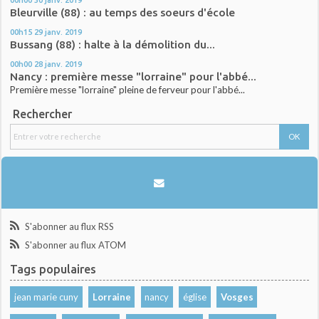
Bleurville (88) : au temps des soeurs d'école
00h15
29
janv. 2019
Bussang (88) : halte à la démolition du...
00h00
28
janv. 2019
Nancy : première messe "lorraine" pour l'abbé...
Première messe "lorraine" pleine de ferveur pour l'abbé...
Rechercher
S'abonner au flux RSS
S'abonner au flux ATOM
Tags populaires
jean marie cuny
Lorraine
nancy
église
Vosges