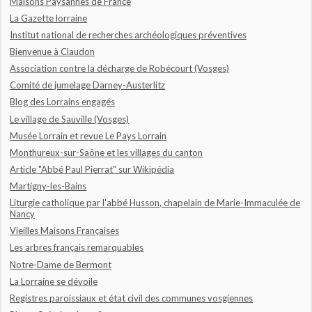
Maisons Paysannes de France
La Gazette lorraine
Institut national de recherches archéologiques préventives
Bienvenue à Claudon
Association contre la décharge de Robécourt (Vosges)
Comité de jumelage Darney-Austerlitz
Blog des Lorrains engagés
Le village de Sauville (Vosges)
Musée Lorrain et revue Le Pays Lorrain
Monthureux-sur-Saône et les villages du canton
Article "Abbé Paul Pierrat" sur Wikipédia
Martigny-les-Bains
Liturgie catholique par l'abbé Husson, chapelain de Marie-Immaculée de
Nancy
Vieilles Maisons Françaises
Les arbres français remarquables
Notre-Dame de Bermont
La Lorraine se dévoile
Registres paroissiaux et état civil des communes vosgiennes