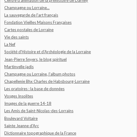
Centre d'animation de la préhistoire de Darney
Champagne ou Lorraine...
La sauvegarde de l'art français
Fondation Vieilles Maisons Françaises
Cartes postales de Lorraine
Vie des saints
La Nef
Société d'Histoire et d'Archéologie de la Lorraine
Jean-Pierre Snyers, le blog spirituel
Martinvelle jadis
Champagne ou Lorraine, l'album photos
Chapellenie Bhx Charles de Habsbourg-Lorraine
Les oratoires : la base de données
Vosges Insolites
Images de la guerre 14-18
Les Amis de Saint-Nicolas-des-Lorrains
Boulevard Voltaire
Sainte Jeanne d'Arc
Dictionnaire topographique de la France