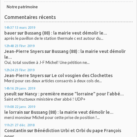
Notre patrimoine
Commentaires récents
14h37
13
mars 2019
bauer
sur
Bussang (88) : la mairie veut démolir le...
après le pavillon de le station thermale c est autour du...
12h48
23
févr. 2019
Jean-Pierre Snyers
sur
Bussang (88) : la mairie veut démolir
le...
Oui, total soutien à J-F Michel! Une pétition ne...
12h24
23
févr. 2019
Jean-Pierre Snyers
sur
Le col vosgien des Clochettes
Merci pour ces deux articles consacrés à deux cols de...
14h16
29
janv. 2019
yseult
sur
Nancy : première messe "lorraine" pour l'abbé...
Saint et fructueux ministère cher abbé ! UDP+
11h08
22
janv. 2019
le lorrain
sur
Bussang (88) : la mairie veut démolir le...
merci monsieur Michel pour cette prise de position !...
11h21
27
déc. 2018
Constantin
sur
Bénédiction Urbi et Orbi du pape François
pour...