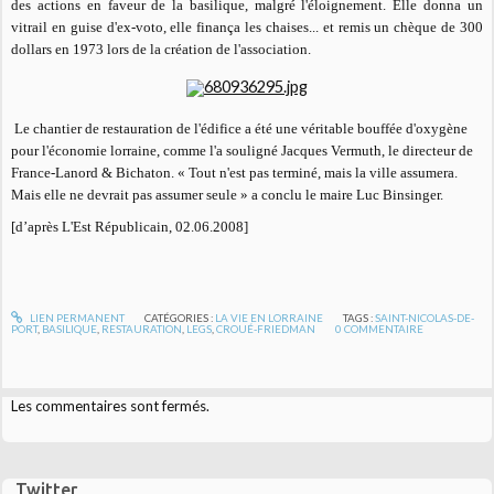
des actions en faveur de la basilique, malgré l'éloignement. Elle donna un
vitrail en guise d'ex-voto, elle finança les chaises... et remis un chèque de 300
dollars en 1973 lors de la création de l'association.
Le chantier de restauration de l'édifice a été une véritable bouffée d'oxygène
pour l'économie lorraine, comme l'a souligné Jacques Vermuth, le directeur de
France-Lanord & Bichaton.
« Tout n'est pas terminé, mais la ville assumera.
Mais elle ne devrait pas assumer seule
» a conclu le maire Luc Binsinger.
[d’après L'Est Républicain, 02.06.2008]
LIEN PERMANENT
CATÉGORIES :
LA VIE EN LORRAINE
TAGS :
SAINT-NICOLAS-DE-
PORT
,
BASILIQUE
,
RESTAURATION
,
LEGS
,
CROUÉ-FRIEDMAN
0
COMMENTAIRE
Les commentaires sont fermés.
Twitter