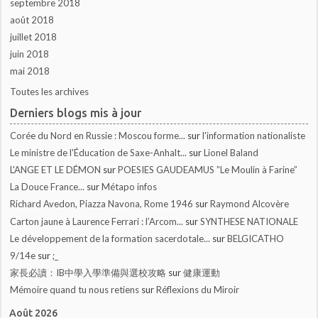
septembre 2018
août 2018
juillet 2018
juin 2018
mai 2018
Toutes les archives
Derniers blogs mis à jour
Corée du Nord en Russie : Moscou forme...
sur
l'information nationaliste
Le ministre de l'Éducation de Saxe-Anhalt...
sur
Lionel Baland
L'ANGE ET LE DÉMON
sur
POESIES GAUDEAMUS ”Le Moulin à Farine”
La Douce France...
sur
Métapo infos
Richard Avedon, Piazza Navona, Rome 1946
sur
Raymond Alcovère
Carton jaune à Laurence Ferrari : l’Arcom...
sur
SYNTHESE NATIONALE
Le développement de la formation sacerdotale...
sur
BELGICATHO
9/14e
sur
;_
家長必讀：IB中學入學準備與選校攻略
sur
健康運動
Mémoire quand tu nous retiens
sur
Réflexions du Miroir
Août 2026