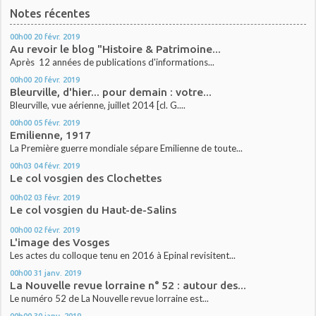
Notes récentes
00h00
20
févr. 2019
Au revoir le blog "Histoire & Patrimoine...
Après 12 années de publications d'informations...
00h00
20
févr. 2019
Bleurville, d'hier... pour demain : votre...
Bleurville, vue aérienne, juillet 2014 [cl. G....
00h00
05
févr. 2019
Emilienne, 1917
La Première guerre mondiale sépare Emilienne de toute...
00h03
04
févr. 2019
Le col vosgien des Clochettes
00h02
03
févr. 2019
Le col vosgien du Haut-de-Salins
00h00
02
févr. 2019
L'image des Vosges
Les actes du colloque tenu en 2016 à Epinal revisitent...
00h00
31
janv. 2019
La Nouvelle revue lorraine n° 52 : autour des...
Le numéro 52 de La Nouvelle revue lorraine est...
00h00
30
janv. 2019